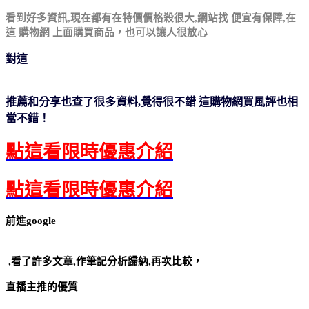
看到好多資訊,現在都有在特價價格殺很大,網站找
便宜有保障,在
這 購物網
上面購買商品，也可以讓人很放心
對這
【台北濱江】★無籽★日本珍珠御葡萄2kg 原裝件
推薦和分享也查了很多資料,覺得很不錯
這購物網買風評也相
當不錯！
點這看限時優惠介紹
點這看限時優惠介紹
前進google
【台北濱江】★無籽★日本珍珠御葡萄2kg 原裝件
,看了許多文章,作筆記分析歸納,再次比較，
直播主推的優質
【台北濱江】★無籽★日本珍珠御葡萄2kg 原裝件