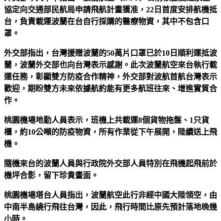
協定向交通部民航局申請飛航計畫獲准，22日首度安排航機抵
台，負責載運波蘭在台自行採購的醫療物資，其中不包含口
罩。
外交部指出，台灣援贈波蘭的50萬片口罩已於10日順利運抵波
蘭，波蘭外交部也向台灣表示感謝。此次波蘭航空來台執行載
運任務，彰顯雙方防疫合作精神，外交部對波航首航台灣表示
歡迎，期盼雙方未來依據航約能有更多航班往來、增進實質合
作。
桃園機場地勤人員表示，班機上共載運8個貨物拖盤、1只貨
櫃，約10公噸的防疫物資，所有作業從下午展開，陸續送上飛
機。
隨機來台的波蘭人員與行政院外交部人員特別在飛機起飛前於
機坪合影，留下珍貴畫面。
桃園機場塔台人員指出，波蘭航空此行非經中國大陸領空，由
中南半島繞行飛往台灣，因此，飛行時間比原先預計落地晚幾
小時。