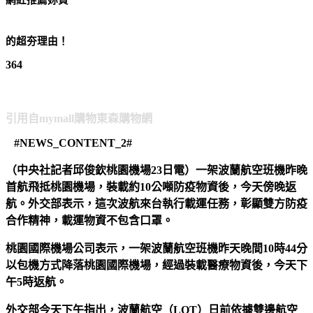
【台北濱江】★無籽★日本珍珠御葡萄2kg 原裝件
的超夯理由！
364
【台北濱江】★無籽★日本珍珠御葡萄2kg 原裝件
引用自mymall購物東森購物網
#NEWS_CONTENT_2#
（中央社記者邱俊欽桃園機場23日電）一架波蘭航空班機昨晚
首航飛抵桃園機場，裝載約10公噸防疫物資後，今天傍晚返
航。外交部表示，這次波航來台執行載運任務，彰顯雙方防疫
合作精神，載運物資不包含口罩。
桃園國際機場公司表示，一架波蘭航空班機昨天晚間10時44分
以包機方式降落桃園國際機場，經過裝載醫療物資後，今天下
午5時返航。
外交部今天下午指出，波蘭航空（LOT）日前依據雙邊航空